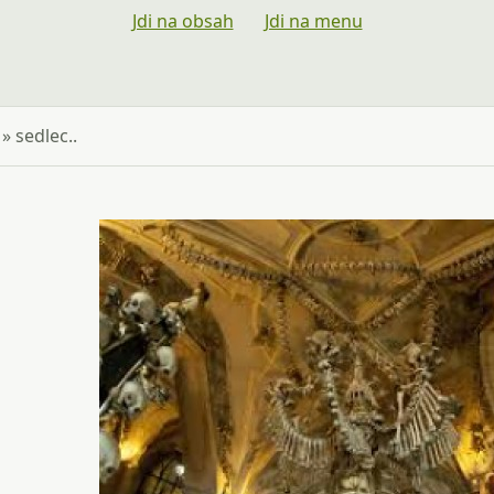
Jdi na obsah
Jdi na menu
»
sedlec..