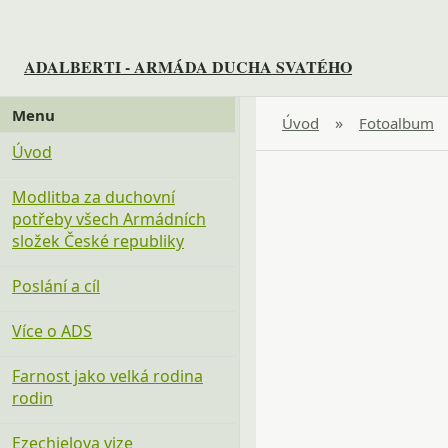
ADALBERTI - ARMÁDA DUCHA SVATÉHO
Menu
»
Úvod
Fotoalbum
Úvod
Modlitba za duchovní
potřeby všech Armádních
složek České republiky
Poslání a cíl
Více o ADS
Farnost jako velká rodina
rodin
Ezechielova vize