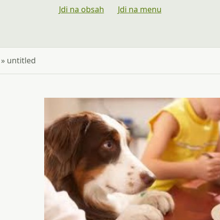
Jdi na obsah
Jdi na menu
»
untitled