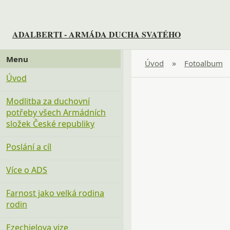
ADALBERTI - ARMÁDA DUCHA SVATÉHO
Menu
»
Úvod
Fotoalbum
Úvod
Modlitba za duchovní
potřeby všech Armádních
složek České republiky
Poslání a cíl
Více o ADS
Farnost jako velká rodina
rodin
Ezechielova vize