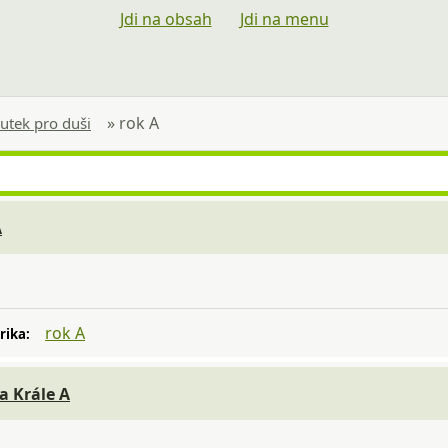
Jdi na obsah
Jdi na menu
»
rok A
utek pro duši
A
rok A
rika:
ta Krále A