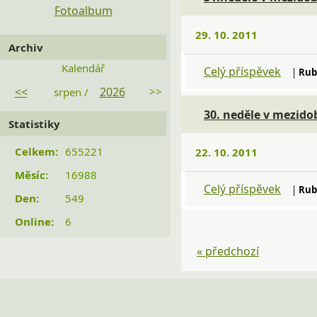
Fotoalbum
29. 10. 2011
Archiv
Kalendář
Celý příspěvek
|
Rub
<<
2026
>>
srpen /
30. neděle v mezido
Statistiky
Celkem:
655221
22. 10. 2011
Měsíc:
16988
Celý příspěvek
|
Rub
Den:
549
Online:
6
« předchozí