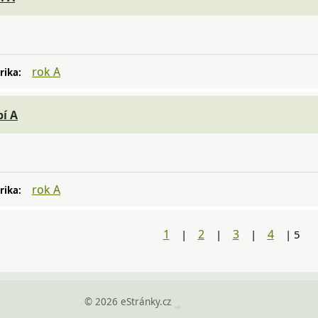
rok A
rika:
bí A
rok A
rika:
1
2
3
4
|
|
|
|
5
© 2026 eStránky.cz