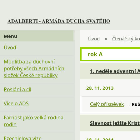
ADALBERTI - ARMÁDA DUCHA SVATÉHO
Menu
»
Úvod
Čtenářský ko
Úvod
rok A
Modlitba za duchovní
potřeby všech Armádních
1. neděle adventní 
složek České republiky
28. 11. 2013
Poslání a cíl
Více o ADS
Celý příspěvek
|
Rub
Farnost jako velká rodina
Slavnost Ježíše Kris
rodin
Ezechielova vize
18. 11. 2011