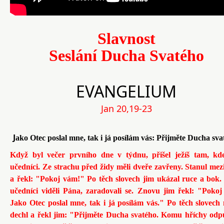
Slavnost
Seslání Ducha Svatého
EVANGELIUM
Jan 20,19-23
J
ako Otec poslal mne, tak i já posílám vás: Přijměte Ducha sva
Když byl večer prvního dne v týdnu, přišel ježíš tam, kde
učedníci. Ze strachu před židy měli dveře zavřeny. Stanul mez
a řekl: "Pokoj vám!" Po těch slovech jim ukázal ruce a bok
učedníci viděli Pána, zaradovali se. Znovu jim řekl: "Poko
Jako Otec poslal mne, tak i já posílám vás." Po těch slovech
dechl a řekl jim: "Přijměte Ducha svatého. Komu hříchy odpu