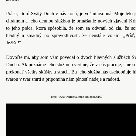
Práca, ktorú Svätý Duch v nás koná, je veľmi osobná. Moje telo j
chrámom a jeho dennou službou je prinášanie nových zjavení Kris
to jeho práca, ktorá spôsobila, že som sa odvrátil od zla, že s
hladný a smädný po spravodlivosti, že neustále volám: „Príď
Ježišu!“
Dovoľte mi, aby som vám povedal o dvoch hlavných službách S
Ducha. Ak poznáme jeho službu a veríme, že v nás pracuje, sme s
prekonať všetky skúšky a strach. Ba jeho služba nás uschopňuje h
tvárou v tvár smrti a pripomína nám plnosť nádeje a radosti.
http://www.worldchallenge.org/node/6160