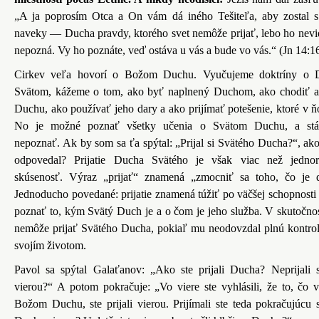
„A ja poprosím Otca a On vám dá iného Tešiteľa, aby zostal 
naveky — Ducha pravdy, ktorého svet nemôže prijať, lebo ho nevid
nepozná. Vy ho poznáte, veď ostáva u vás a bude vo vás.“ (Jn 14:1
Cirkev veľa hovorí o Božom Duchu. Vyučujeme doktríny o 
Svätom, kážeme o tom, ako byť naplnený Duchom, ako chodiť a
Duchu, ako používať jeho dary a ako prijímať potešenie, ktoré v ň
No je možné poznať všetky učenia o Svätom Duchu, a stá
nepoznať. Ak by som sa ťa spýtal: „Prijal si Svätého Ducha?“, ako
odpovedal? Prijatie Ducha Svätého je však viac než jednor
skúsenosť. Výraz „prijať“ znamená „zmocniť sa toho, čo je 
Jednoducho povedané: prijatie znamená túžiť po väčšej schopnosti 
poznať to, kým Svätý Duch je a o čom je jeho služba. V skutočnos
nemôže prijať Svätého Ducha, pokiaľ mu neodovzdal plnú kontro
svojím životom.
Pavol sa spýtal Galaťanov: „Ako ste prijali Ducha? Neprijali 
vierou?“ A potom pokračuje: „Vo viere ste vyhlásili, že to, čo v
Božom Duchu, ste prijali vierou. Prijímali ste teda pokračujúcu 