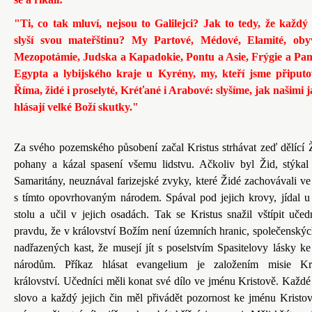
"Ti, co tak mluví, nejsou to Galilejci? Jak to tedy, že každý
slyší svou mateřštinu? My Partové, Médové, Elamité, obyv
Mezopotámie, Judska a Kapadokie, Pontu a Asie, Frýgie a Pam
Egypta a lybijského kraje u Kyrény, my, kteří jsme připuto
Říma, židé i proselyté, Kréťané i Arabové: slyšíme, jak našimi 
hlásají velké Boží skutky."
Za svého pozemského působení začal Kristus strhávat zeď dělící 
pohany a kázal spasení všemu lidstvu. Ačkoliv byl Žid, stýkal
Samaritány, neuznával farizejské zvyky, které Židé zachovávali ve
s tímto opovrhovaným národem. Spával pod jejich krovy, jídal u 
stolu a učil v jejich osadách. Tak se Kristus snažil vštípit uče
pravdu, že v království Božím není územních hranic, společenských
nadřazených kast, že musejí jít s poselstvím Spasitelovy lásky k
národům. Příkaz hlásat evangelium je založením misie Kri
království. Učedníci měli konat své dílo ve jménu Kristově. Každé 
slovo a každý jejich čin měl přivádět pozornost ke jménu Kristov