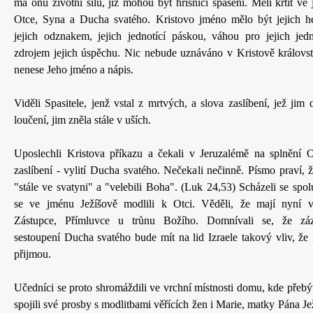
má onu životní sílu, jíž mohou být hříšníci spaseni. Měli křtít ve
Otce, Syna a Ducha svatého. Kristovo jméno mělo být jejich h
jejich odznakem, jejich jednotící páskou, váhou pro jejich jed
zdrojem jejich úspěchu. Nic nebude uznáváno v Kristově královst
nenese Jeho jméno a nápis.
Viděli Spasitele, jenž vstal z mrtvých, a slova zaslíbení, jež jim d
loučení, jim zněla stále v uších.
Uposlechli Kristova příkazu a čekali v Jeruzalémě na splnění 
zaslíbení - vylití Ducha svatého. Nečekali nečinně. Písmo praví, ž
"stále ve svatyni" a "velebili Boha". (Luk 24,53) Scházeli se spol
se ve jménu Ježíšově modlili k Otci. Věděli, že mají nyní 
Zástupce, Přímluvce u trůnu Božího. Domnívali se, že záz
sestoupení Ducha svatého bude mít na lid Izraele takový vliv, že 
přijmou.
Učedníci se proto shromáždili ve vrchní místnosti domu, kde přebýv
spojili své prosby s modlitbami věřících žen i Marie, matky Pána Jež