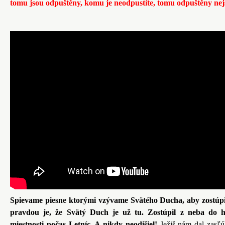
tomu jsou odpuštěny, komu je neodpustíte, tomu odpuštěny nej
Spievame piesne ktorými vzývame Svätého Ducha, aby zostúpi
pravdou je, že Svätý Duch je už tu. Zostúpil z neba do h
miestnosti počas Letníc. A nikdy neodišiel!
Ježiš nám dal zasľú