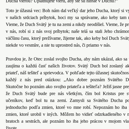
Ducha vierou? Uplatňujete vieru, aby ste šli hlbšie v Duchu?“
Toto je úžasná vec: Boh nám dal veľký dar jeho Ducha, ktorý si vy
v našich srdciach príbytok, hoci my sa správame, ako keby tam 
Vieme, že Duch Svätý je tu na zemi a nikdy neodišiel. Vieme, že p
v nás, robí si z nás svoj príbytok; naše telá sa stali Jeho chrám
väčšinu času, ktorý prežívame, žijeme tak, ako keby bol Duch Svät
niekde vo vesmíre, a nie tu uprostred nás, či priamo v nás.
Pravdou je, že Otec zoslal svojho Ducha, aby nám ukázal, ako sa
zaujíma o každú časť našich životov. Svätý Duch bol zoslaný a
priateľ, náš tešiteľ a sprievodca. V pohľade tejto úžasnej skutočnost
každý z nás pred otázkou: „Ako dobre poznám Svätého D
Skutočne ho poznám ako svojho priateľa a tešiteľa?
Ježiš jasne pre
že Duch Svätý bude pre nás všetkým, čím bol Kristus pre s
učeníkov, keď bol tu na zemi. Zamysli sa Svätého Ducha p
jednoducho podľa zmien, ktoré vo mne robí. Nepoznám ho iba
zmien, ktoré urobil v iných. Môžem ho vidieť odzrkadleného v 
bratoch a sestrách, ale poznám ho iba jeho prácou v mojom vl
živote.