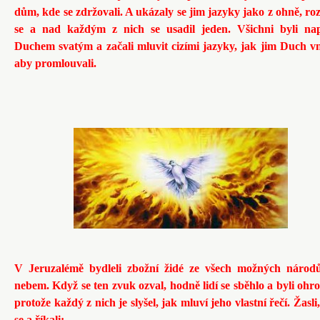
dům, kde se zdržovali. A ukázaly se jim jazyky jako z ohně, roz
se a nad každým z nich se usadil jeden. Všichni byli nap
Duchem svatým a začali mluvit cizími jazyky, jak jim Duch v
aby promlouvali.
V Jeruzalémě bydleli zbožní židé ze všech možných národ
nebem. Když se ten zvuk ozval, hodně lidí se sběhlo a byli ohr
protože každý z nich je slyšel, jak mluví jeho vlastní řečí. Žasli, 
se a říkali: