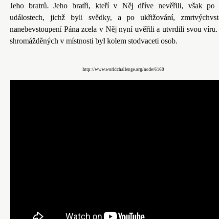
Jeho bratrů. Jeho bratři, kteří v Něj dříve nevěřili, však po
událostech, jichž byli svědky, a po ukřižování, zmrtvýchvs
nanebevstoupení Pána zcela v Něj nyní uvěřili a utvrdili svou víru.
shromážděných v místnosti byl kolem stodvaceti osob.
http://www.worldchallenge.org/node/6160