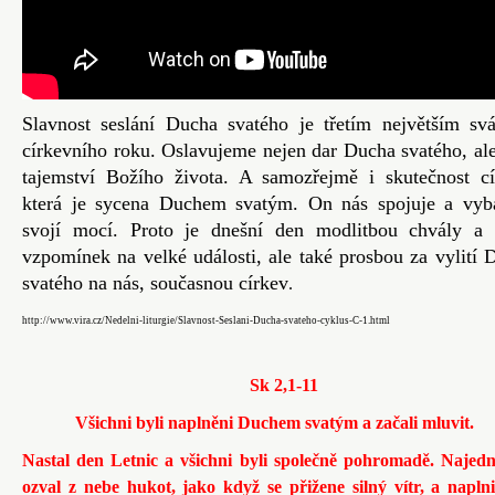
Slavnost seslání Ducha svatého je třetím největším sv
církevního roku. Oslavujeme nejen dar Ducha svatého, ale
tajemství Božího života. A samozřejmě i skutečnost cí
která je sycena Duchem svatým. On nás spojuje a vyb
svojí mocí. Proto je dnešní den modlitbou chvály a 
vzpomínek na velké události, ale také prosbou za vylití 
svatého na nás, současnou církev
.
http://www.vira.cz/Nedelni-liturgie/Slavnost-Seslani-Ducha-svateho-cyklus-C-1.html
Sk 2,1-11
Všichni byli naplněni Duchem svatým a začali mluvit.
Nastal den Letnic a všichni byli společně pohromadě. Najed
ozval z nebe hukot, jako když se přižene silný vítr, a naplni