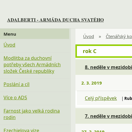
ADALBERTI - ARMÁDA DUCHA SVATÉHO
Menu
»
Úvod
Čtenářský ko
Úvod
rok C
Modlitba za duchovní
potřeby všech Armádních
8. neděle v mezidobí
složek České republiky
2. 3. 2019
Poslání a cíl
Více o ADS
Celý příspěvek
|
Rub
Farnost jako velká rodina
7. neděle v mezidobí
rodin
Ezechielova vize
27. 2. 2019