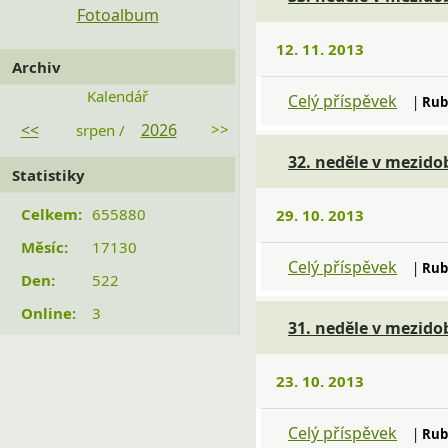
Fotoalbum
12. 11. 2013
Archiv
Kalendář
Celý příspěvek
|
Rub
<<
2026
>>
srpen /
32. neděle v mezidob
Statistiky
Celkem:
655880
29. 10. 2013
Měsíc:
17130
Celý příspěvek
|
Rub
Den:
522
Online:
3
31. neděle v mezidob
23. 10. 2013
Celý příspěvek
|
Rub