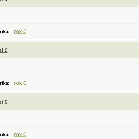
rok C
rika:
í C
rok C
rika:
í C
rok C
rika: