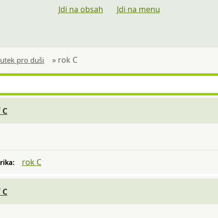
Jdi na obsah
Jdi na menu
»
rok C
utek pro duši
 C
rok C
rika:
 C