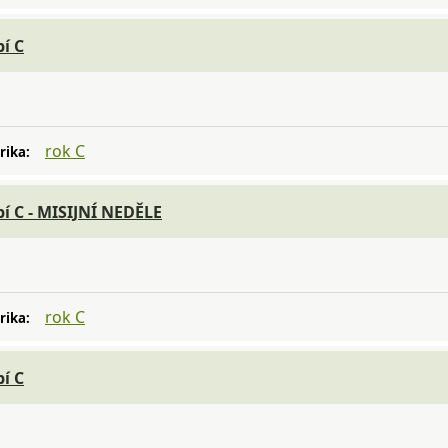
í C
rok C
rika:
bí C - MISIJNÍ NEDĚLE
rok C
rika:
í C