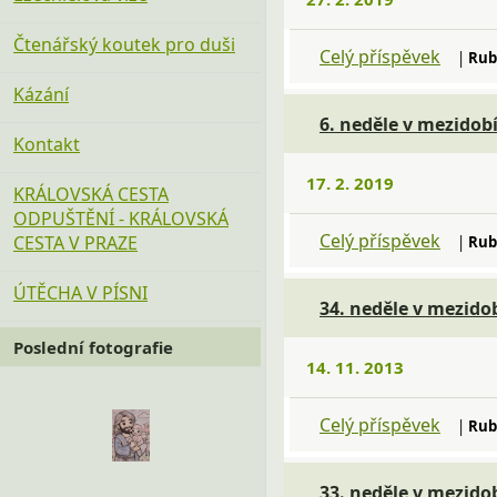
Čtenářský koutek pro duši
Celý příspěvek
|
Rub
Kázání
6. neděle v mezidobí
Kontakt
17. 2. 2019
KRÁLOVSKÁ CESTA
ODPUŠTĚNÍ - KRÁLOVSKÁ
Celý příspěvek
CESTA V PRAZE
|
Rub
ÚTĚCHA V PÍSNI
34. neděle v mezidob
Poslední fotografie
14. 11. 2013
Celý příspěvek
|
Rub
33. neděle v mezidob