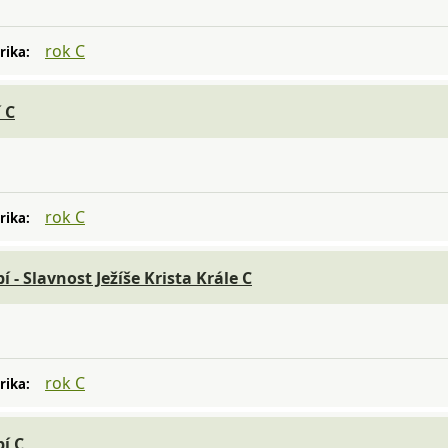
rok C
rika:
 C
rok C
rika:
í - Slavnost Ježíše Krista Krále C
rok C
rika:
í C